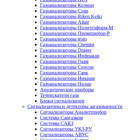
Газоанализаторы Колион
Газоанализаторы Сеан
Газоанализаторы Riken Keiki
Газоанализаторы Altair
Газоанализаторы Политехформ-М
Газоанализаторы Промприбор-Р
Газоанализаторы testo
Газоанализаторы Chemist
Газоанализаторы Drager
Газоанализаторы Инфракар
Газоанализаторы Гиам
Газоанализаторы Сенсон
Газоанализаторы Ганк
Газоанализаторы Инкрам
Газоанализаторы Полар
Аналитические приборы
Течеискатели газа
Блоки сигнализации
Сигнализаторы и детекторы загазованности
Сигнализаторы Аналитприбор
Системы Саргазком
Системы САКЗ
Сигнализаторы УКЗ-РУ
Сигнализаторы АВУС