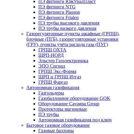
ПЭ фитинги ЮжУралПласт
ПЭ фитинги NTG
ПЭ фитинги Plasson
ПЭ фитинги Frialen
ПЭ трубы высокого давления
ПЭ трубы низкого давления
Газорегуляторные пункты шкафные (ГРПШ),
блочные (ПГБ), газорегуляторные установки
(ГРУ), пункты учёта расхода газа (ПУГ)
ГРПШ ОХТА
ШРП-НОРД
Эльстер Газэлектроника
ЭПО Сигнал
ГРПШ Экс-Форма
ШРП и ГРПШ Итгаз
ГРПШ Фаргаз
Автономная газификация
Газгольдеры
Газобаллонное оборудование GOK
Оборудование Cavagna Group
Протекторы магниевые
ПЭ трубы
Автономная газификация под ключ
Бытовое газовое оборудование
Газовые баллоны