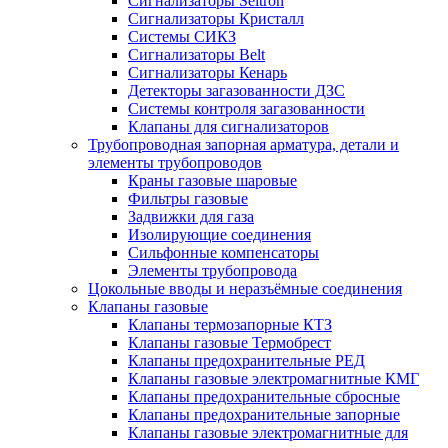
Сигнализаторы Seitron
Сигнализаторы Кристалл
Системы СИКЗ
Сигнализаторы Belt
Сигнализаторы Кенарь
Детекторы загазованности ДЗС
Системы контроля загазованности
Клапаны для сигнализаторов
Трубопроводная запорная арматура, детали и
элементы трубопроводов
Краны газовые шаровые
Фильтры газовые
Задвижки для газа
Изолирующие соединения
Сильфонные компенсаторы
Элементы трубопровода
Цокольные вводы и неразъёмные соединения
Клапаны газовые
Клапаны термозапорные КТЗ
Клапаны газовые Термобрест
Клапаны предохранительные РЕД
Клапаны газовые электромагнитные КМГ
Клапаны предохранительные сбросные
Клапаны предохранительные запорные
Клапаны газовые электромагнитные для