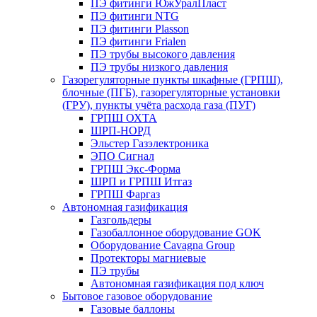
ПЭ фитинги ЮжУралПласт
ПЭ фитинги NTG
ПЭ фитинги Plasson
ПЭ фитинги Frialen
ПЭ трубы высокого давления
ПЭ трубы низкого давления
Газорегуляторные пункты шкафные (ГРПШ),
блочные (ПГБ), газорегуляторные установки
(ГРУ), пункты учёта расхода газа (ПУГ)
ГРПШ ОХТА
ШРП-НОРД
Эльстер Газэлектроника
ЭПО Сигнал
ГРПШ Экс-Форма
ШРП и ГРПШ Итгаз
ГРПШ Фаргаз
Автономная газификация
Газгольдеры
Газобаллонное оборудование GOK
Оборудование Cavagna Group
Протекторы магниевые
ПЭ трубы
Автономная газификация под ключ
Бытовое газовое оборудование
Газовые баллоны