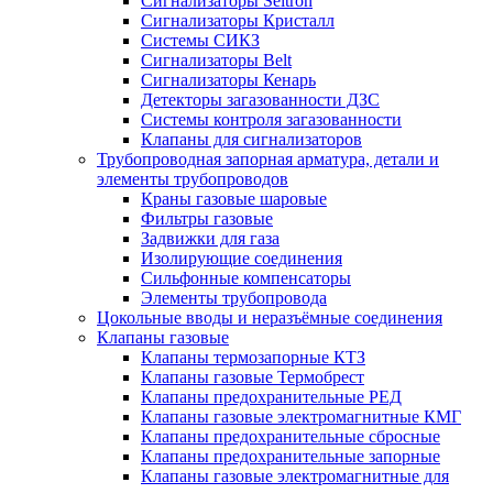
Сигнализаторы Seitron
Сигнализаторы Кристалл
Системы СИКЗ
Сигнализаторы Belt
Сигнализаторы Кенарь
Детекторы загазованности ДЗС
Системы контроля загазованности
Клапаны для сигнализаторов
Трубопроводная запорная арматура, детали и
элементы трубопроводов
Краны газовые шаровые
Фильтры газовые
Задвижки для газа
Изолирующие соединения
Сильфонные компенсаторы
Элементы трубопровода
Цокольные вводы и неразъёмные соединения
Клапаны газовые
Клапаны термозапорные КТЗ
Клапаны газовые Термобрест
Клапаны предохранительные РЕД
Клапаны газовые электромагнитные КМГ
Клапаны предохранительные сбросные
Клапаны предохранительные запорные
Клапаны газовые электромагнитные для