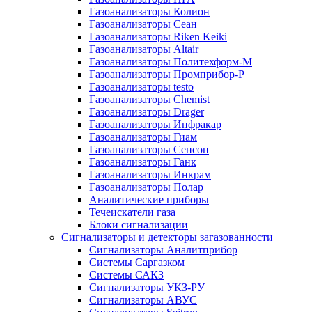
Газоанализаторы Колион
Газоанализаторы Сеан
Газоанализаторы Riken Keiki
Газоанализаторы Altair
Газоанализаторы Политехформ-М
Газоанализаторы Промприбор-Р
Газоанализаторы testo
Газоанализаторы Chemist
Газоанализаторы Drager
Газоанализаторы Инфракар
Газоанализаторы Гиам
Газоанализаторы Сенсон
Газоанализаторы Ганк
Газоанализаторы Инкрам
Газоанализаторы Полар
Аналитические приборы
Течеискатели газа
Блоки сигнализации
Сигнализаторы и детекторы загазованности
Сигнализаторы Аналитприбор
Системы Саргазком
Системы САКЗ
Сигнализаторы УКЗ-РУ
Сигнализаторы АВУС