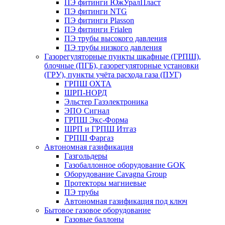
ПЭ фитинги ЮжУралПласт
ПЭ фитинги NTG
ПЭ фитинги Plasson
ПЭ фитинги Frialen
ПЭ трубы высокого давления
ПЭ трубы низкого давления
Газорегуляторные пункты шкафные (ГРПШ),
блочные (ПГБ), газорегуляторные установки
(ГРУ), пункты учёта расхода газа (ПУГ)
ГРПШ ОХТА
ШРП-НОРД
Эльстер Газэлектроника
ЭПО Сигнал
ГРПШ Экс-Форма
ШРП и ГРПШ Итгаз
ГРПШ Фаргаз
Автономная газификация
Газгольдеры
Газобаллонное оборудование GOK
Оборудование Cavagna Group
Протекторы магниевые
ПЭ трубы
Автономная газификация под ключ
Бытовое газовое оборудование
Газовые баллоны