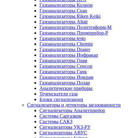
Газоанализаторы Колион
Газоанализаторы Сеан
Газоанализаторы Riken Keiki
Газоанализаторы Altair
Газоанализаторы Политехформ-М
Газоанализаторы Промприбор-Р
Газоанализаторы testo
Газоанализаторы Chemist
Газоанализаторы Drager
Газоанализаторы Инфракар
Газоанализаторы Гиам
Газоанализаторы Сенсон
Газоанализаторы Ганк
Газоанализаторы Инкрам
Газоанализаторы Полар
Аналитические приборы
Течеискатели газа
Блоки сигнализации
Сигнализаторы и детекторы загазованности
Сигнализаторы Аналитприбор
Системы Саргазком
Системы САКЗ
Сигнализаторы УКЗ-РУ
Сигнализаторы АВУС