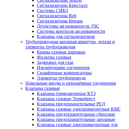
Сигнализаторы Seitron
Сигнализаторы Кристалл
Системы СИКЗ
Сигнализаторы Belt
Сигнализаторы Кенарь
Детекторы загазованности ДЗС
Системы контроля загазованности
Клапаны для сигнализаторов
Трубопроводная запорная арматура, детали и
элементы трубопроводов
Краны газовые шаровые
Фильтры газовые
Задвижки для газа
Изолирующие соединения
Сильфонные компенсаторы
Элементы трубопровода
Цокольные вводы и неразъёмные соединения
Клапаны газовые
Клапаны термозапорные КТЗ
Клапаны газовые Термобрест
Клапаны предохранительные РЕД
Клапаны газовые электромагнитные КМГ
Клапаны предохранительные сбросные
Клапаны предохранительные запорные
Клапаны газовые электромагнитные для