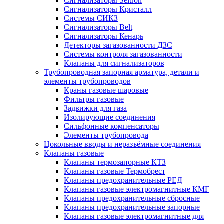
Сигнализаторы Seitron
Сигнализаторы Кристалл
Системы СИКЗ
Сигнализаторы Belt
Сигнализаторы Кенарь
Детекторы загазованности ДЗС
Системы контроля загазованности
Клапаны для сигнализаторов
Трубопроводная запорная арматура, детали и
элементы трубопроводов
Краны газовые шаровые
Фильтры газовые
Задвижки для газа
Изолирующие соединения
Сильфонные компенсаторы
Элементы трубопровода
Цокольные вводы и неразъёмные соединения
Клапаны газовые
Клапаны термозапорные КТЗ
Клапаны газовые Термобрест
Клапаны предохранительные РЕД
Клапаны газовые электромагнитные КМГ
Клапаны предохранительные сбросные
Клапаны предохранительные запорные
Клапаны газовые электромагнитные для