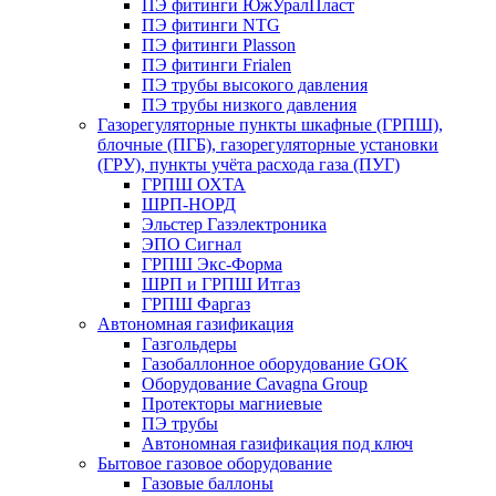
ПЭ фитинги ЮжУралПласт
ПЭ фитинги NTG
ПЭ фитинги Plasson
ПЭ фитинги Frialen
ПЭ трубы высокого давления
ПЭ трубы низкого давления
Газорегуляторные пункты шкафные (ГРПШ),
блочные (ПГБ), газорегуляторные установки
(ГРУ), пункты учёта расхода газа (ПУГ)
ГРПШ ОХТА
ШРП-НОРД
Эльстер Газэлектроника
ЭПО Сигнал
ГРПШ Экс-Форма
ШРП и ГРПШ Итгаз
ГРПШ Фаргаз
Автономная газификация
Газгольдеры
Газобаллонное оборудование GOK
Оборудование Cavagna Group
Протекторы магниевые
ПЭ трубы
Автономная газификация под ключ
Бытовое газовое оборудование
Газовые баллоны