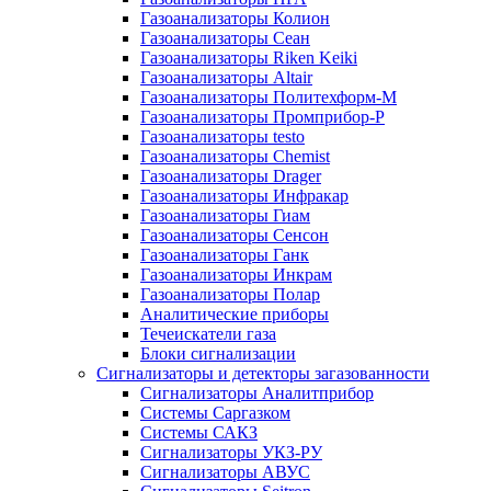
Газоанализаторы Колион
Газоанализаторы Сеан
Газоанализаторы Riken Keiki
Газоанализаторы Altair
Газоанализаторы Политехформ-М
Газоанализаторы Промприбор-Р
Газоанализаторы testo
Газоанализаторы Chemist
Газоанализаторы Drager
Газоанализаторы Инфракар
Газоанализаторы Гиам
Газоанализаторы Сенсон
Газоанализаторы Ганк
Газоанализаторы Инкрам
Газоанализаторы Полар
Аналитические приборы
Течеискатели газа
Блоки сигнализации
Сигнализаторы и детекторы загазованности
Сигнализаторы Аналитприбор
Системы Саргазком
Системы САКЗ
Сигнализаторы УКЗ-РУ
Сигнализаторы АВУС