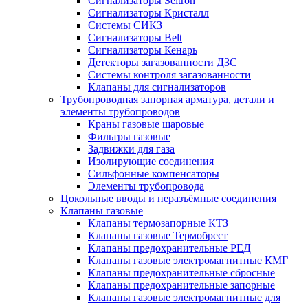
Сигнализаторы Seitron
Сигнализаторы Кристалл
Системы СИКЗ
Сигнализаторы Belt
Сигнализаторы Кенарь
Детекторы загазованности ДЗС
Системы контроля загазованности
Клапаны для сигнализаторов
Трубопроводная запорная арматура, детали и
элементы трубопроводов
Краны газовые шаровые
Фильтры газовые
Задвижки для газа
Изолирующие соединения
Сильфонные компенсаторы
Элементы трубопровода
Цокольные вводы и неразъёмные соединения
Клапаны газовые
Клапаны термозапорные КТЗ
Клапаны газовые Термобрест
Клапаны предохранительные РЕД
Клапаны газовые электромагнитные КМГ
Клапаны предохранительные сбросные
Клапаны предохранительные запорные
Клапаны газовые электромагнитные для