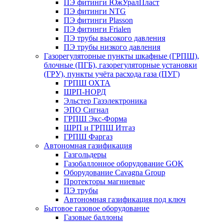
ПЭ фитинги ЮжУралПласт
ПЭ фитинги NTG
ПЭ фитинги Plasson
ПЭ фитинги Frialen
ПЭ трубы высокого давления
ПЭ трубы низкого давления
Газорегуляторные пункты шкафные (ГРПШ),
блочные (ПГБ), газорегуляторные установки
(ГРУ), пункты учёта расхода газа (ПУГ)
ГРПШ ОХТА
ШРП-НОРД
Эльстер Газэлектроника
ЭПО Сигнал
ГРПШ Экс-Форма
ШРП и ГРПШ Итгаз
ГРПШ Фаргаз
Автономная газификация
Газгольдеры
Газобаллонное оборудование GOK
Оборудование Cavagna Group
Протекторы магниевые
ПЭ трубы
Автономная газификация под ключ
Бытовое газовое оборудование
Газовые баллоны