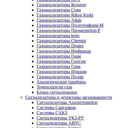
Газоанализаторы Колион
Газоанализаторы Сеан
Газоанализаторы Riken Keiki
Газоанализаторы Altair
Газоанализаторы Политехформ-М
Газоанализаторы Промприбор-Р
Газоанализаторы testo
Газоанализаторы Chemist
Газоанализаторы Drager
Газоанализаторы Инфракар
Газоанализаторы Гиам
Газоанализаторы Сенсон
Газоанализаторы Ганк
Газоанализаторы Инкрам
Газоанализаторы Полар
Аналитические приборы
Течеискатели газа
Блоки сигнализации
Сигнализаторы и детекторы загазованности
Сигнализаторы Аналитприбор
Системы Саргазком
Системы САКЗ
Сигнализаторы УКЗ-РУ
Сигнализаторы АВУС