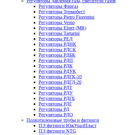
Регуляторы давления газа, смесители газов
Регуляторы Фаргаз
Регуляторы Термобест
Регуляторы Pietro Fiorentini
Регуляторы Venio
Регуляторы Elster (MR)
Регуляторы Tartarini
Регуляторы РЕД
Регуляторы РДНК
Регуляторы РДСК
Регуляторы РДБК
Регуляторы РДП
Регуляторы РДК
Регуляторы РДУК
Регуляторы РДГК-10
Регуляторы РДГД-20
Регуляторы РДТ
Регуляторы РДУ
Регуляторы РДГБ
Регуляторы РДГ
Регуляторы РД
Регуляторы РДО
Полиэтиленовые трубы и фитинги
ПЭ фитинги ЮжУралПласт
ПЭ фитинги NTG