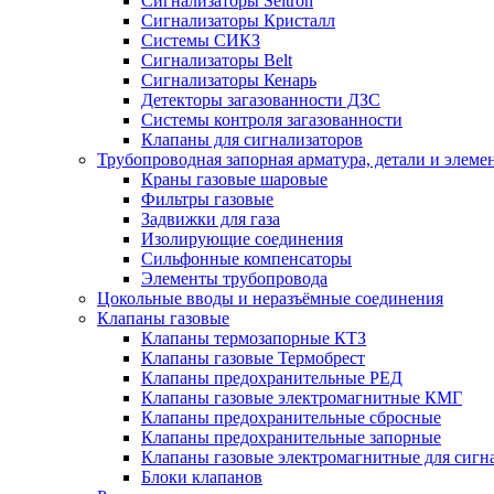
Сигнализаторы Seitron
Сигнализаторы Кристалл
Системы СИКЗ
Сигнализаторы Belt
Сигнализаторы Кенарь
Детекторы загазованности ДЗС
Системы контроля загазованности
Клапаны для сигнализаторов
Трубопроводная запорная арматура, детали и элем
Краны газовые шаровые
Фильтры газовые
Задвижки для газа
Изолирующие соединения
Сильфонные компенсаторы
Элементы трубопровода
Цокольные вводы и неразъёмные соединения
Клапаны газовые
Клапаны термозапорные КТЗ
Клапаны газовые Термобрест
Клапаны предохранительные РЕД
Клапаны газовые электромагнитные КМГ
Клапаны предохранительные сбросные
Клапаны предохранительные запорные
Клапаны газовые электромагнитные для сигн
Блоки клапанов