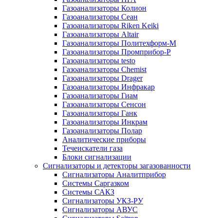
Газоанализаторы Колион
Газоанализаторы Сеан
Газоанализаторы Riken Keiki
Газоанализаторы Altair
Газоанализаторы Политехформ-М
Газоанализаторы Промприбор-Р
Газоанализаторы testo
Газоанализаторы Chemist
Газоанализаторы Drager
Газоанализаторы Инфракар
Газоанализаторы Гиам
Газоанализаторы Сенсон
Газоанализаторы Ганк
Газоанализаторы Инкрам
Газоанализаторы Полар
Аналитические приборы
Течеискатели газа
Блоки сигнализации
Сигнализаторы и детекторы загазованности
Сигнализаторы Аналитприбор
Системы Саргазком
Системы САКЗ
Сигнализаторы УКЗ-РУ
Сигнализаторы АВУС