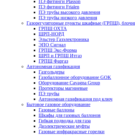
ПЭ фитинги Plasson
ПЭ фитинги Frialen
ПЭ трубы высокого давления
ПЭ трубы низкого давления
Газорегуляторные пункты шкафные (ГРПШ), блочные
ГРПШ ОХТА
ШРП-НОРД
Эльстер Газэлектроника
ЭПО Сигнал
ГРПШ Экс-Форма
ШРП и ГРПШ Итгаз
ГРПШ Фаргаз
Автономная газификация
Газгольдеры
Газобаллонное оборудование GOK
Оборудование Cavagna Group
Протекторы магниевые
ПЭ трубы
Автономная газификация под ключ
Бытовое газовое оборудование
Газовые баллоны
Шкафы для газовых баллонов
Гибкая подводка для газа
Диэлектрические муфты
Газовые инфракрасные горелки