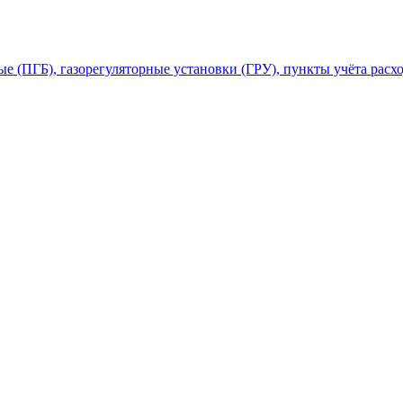
 (ПГБ), газорегуляторные установки (ГРУ), пункты учёта расхо