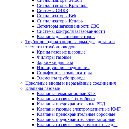
Сигнализаторы Seitron
Сигнализаторы Кристалл
Системы СИКЗ
Сигнализаторы Belt
Сигнализаторы Кенарь
Детекторы загазованности ДЗС
Системы контроля загазованности
Клапаны для сигнализаторов
Трубопроводная запорная арматура, детали и
элементы трубопроводов
Краны газовые шаровые
Фильтры газовые
Задвижки для газа
Изолирующие соединения
Сильфонные компенсаторы
Элементы трубопровода
Цокольные вводы и неразъёмные соединения
Клапаны газовые
Клапаны термозапорные КТЗ
Клапаны газовые Термобрест
Клапаны предохранительные РЕД
Клапаны газовые электромагнитные КМГ
Клапаны предохранительные сбросные
Клапаны предохранительные запорные
Клапаны газовые электромагнитные для