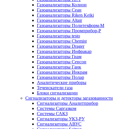
Газоанализаторы Колион
Газоанализаторы Сеан
Газоанализаторы Riken Keiki
Газоанализаторы Altair
Газоанализаторы Политехформ-М
Газоанализаторы Промприбор-Р
Газоанализаторы testo
Газоанализаторы Chemist
Газоанализаторы Drager
Газоанализаторы Инфракар
Газоанализаторы Гиам
Газоанализаторы Сенсон
Газоанализаторы Ганк
Газоанализаторы Инкрам
Газоанализаторы Полар
Аналитические приборы
Течеискатели газа
Блоки сигнализации
Сигнализаторы и детекторы загазованности
Сигнализаторы Аналитприбор
Системы Саргазком
Системы САКЗ
Сигнализаторы УКЗ-РУ
Сигнализаторы АВУС