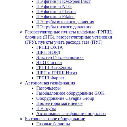
ПЭ фитинги ЮжУралПласт
ПЭ фитинги NTG
ПЭ фитинги Plasson
ПЭ фитинги Frialen
ПЭ трубы высокого давления
ПЭ трубы низкого давления
Газорегуляторные пункты шкафные (ГРПШ),
блочные (ПГБ), газорегуляторные установки
(ГРУ), пункты учёта расхода газа (ПУГ)
ГРПШ ОХТА
ШРП-НОРД
Эльстер Газэлектроника
ЭПО Сигнал
ГРПШ Экс-Форма
ШРП и ГРПШ Итгаз
ГРПШ Фаргаз
Автономная газификация
Газгольдеры
Газобаллонное оборудование GOK
Оборудование Cavagna Group
Протекторы магниевые
ПЭ трубы
Автономная газификация под ключ
Бытовое газовое оборудование
Газовые баллоны