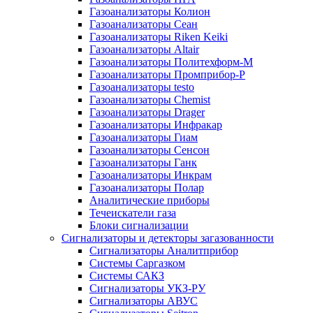
Газоанализаторы Колион
Газоанализаторы Сеан
Газоанализаторы Riken Keiki
Газоанализаторы Altair
Газоанализаторы Политехформ-М
Газоанализаторы Промприбор-Р
Газоанализаторы testo
Газоанализаторы Chemist
Газоанализаторы Drager
Газоанализаторы Инфракар
Газоанализаторы Гиам
Газоанализаторы Сенсон
Газоанализаторы Ганк
Газоанализаторы Инкрам
Газоанализаторы Полар
Аналитические приборы
Течеискатели газа
Блоки сигнализации
Сигнализаторы и детекторы загазованности
Сигнализаторы Аналитприбор
Системы Саргазком
Системы САКЗ
Сигнализаторы УКЗ-РУ
Сигнализаторы АВУС