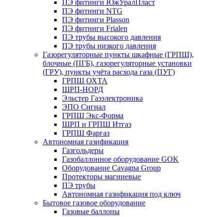
ПЭ фитинги ЮжУралПласт
ПЭ фитинги NTG
ПЭ фитинги Plasson
ПЭ фитинги Frialen
ПЭ трубы высокого давления
ПЭ трубы низкого давления
Газорегуляторные пункты шкафные (ГРПШ),
блочные (ПГБ), газорегуляторные установки
(ГРУ), пункты учёта расхода газа (ПУГ)
ГРПШ ОХТА
ШРП-НОРД
Эльстер Газэлектроника
ЭПО Сигнал
ГРПШ Экс-Форма
ШРП и ГРПШ Итгаз
ГРПШ Фаргаз
Автономная газификация
Газгольдеры
Газобаллонное оборудование GOK
Оборудование Cavagna Group
Протекторы магниевые
ПЭ трубы
Автономная газификация под ключ
Бытовое газовое оборудование
Газовые баллоны