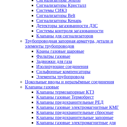
Сигнализаторы Seitron
Сигнализаторы Кристалл
Системы СИКЗ
Сигнализаторы Belt
Сигнализаторы Кенарь
Детекторы загазованности ДЗС
Системы контроля загазованности
Клапаны для сигнализаторов
Трубопроводная запорная арматура, детали и
элементы трубопроводов
Краны газовые шаровые
Фильтры газовые
Задвижки для газа
Изолирующие соединения
Сильфонные компенсаторы
Элементы трубопровода
Цокольные вводы и неразъёмные соединения
Клапаны газовые
Клапаны термозапорные КТЗ
Клапаны газовые Термобрест
Клапаны предохранительные РЕД
Клапаны газовые электромагнитные КМГ
Клапаны предохранительные сбросные
Клапаны предохранительные запорные
Клапаны газовые электромагнитные для