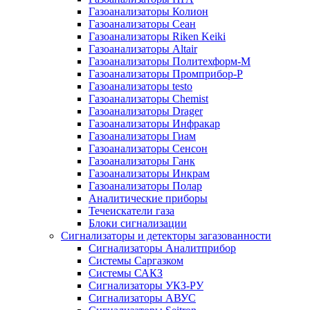
Газоанализаторы Колион
Газоанализаторы Сеан
Газоанализаторы Riken Keiki
Газоанализаторы Altair
Газоанализаторы Политехформ-М
Газоанализаторы Промприбор-Р
Газоанализаторы testo
Газоанализаторы Chemist
Газоанализаторы Drager
Газоанализаторы Инфракар
Газоанализаторы Гиам
Газоанализаторы Сенсон
Газоанализаторы Ганк
Газоанализаторы Инкрам
Газоанализаторы Полар
Аналитические приборы
Течеискатели газа
Блоки сигнализации
Сигнализаторы и детекторы загазованности
Сигнализаторы Аналитприбор
Системы Саргазком
Системы САКЗ
Сигнализаторы УКЗ-РУ
Сигнализаторы АВУС