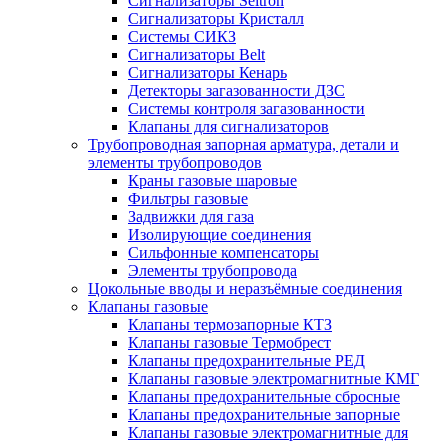
Сигнализаторы Seitron
Сигнализаторы Кристалл
Системы СИКЗ
Сигнализаторы Belt
Сигнализаторы Кенарь
Детекторы загазованности ДЗС
Системы контроля загазованности
Клапаны для сигнализаторов
Трубопроводная запорная арматура, детали и
элементы трубопроводов
Краны газовые шаровые
Фильтры газовые
Задвижки для газа
Изолирующие соединения
Сильфонные компенсаторы
Элементы трубопровода
Цокольные вводы и неразъёмные соединения
Клапаны газовые
Клапаны термозапорные КТЗ
Клапаны газовые Термобрест
Клапаны предохранительные РЕД
Клапаны газовые электромагнитные КМГ
Клапаны предохранительные сбросные
Клапаны предохранительные запорные
Клапаны газовые электромагнитные для