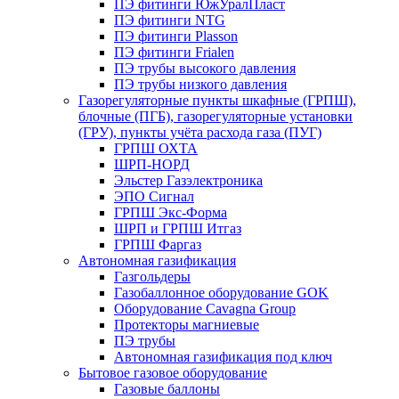
ПЭ фитинги ЮжУралПласт
ПЭ фитинги NTG
ПЭ фитинги Plasson
ПЭ фитинги Frialen
ПЭ трубы высокого давления
ПЭ трубы низкого давления
Газорегуляторные пункты шкафные (ГРПШ),
блочные (ПГБ), газорегуляторные установки
(ГРУ), пункты учёта расхода газа (ПУГ)
ГРПШ ОХТА
ШРП-НОРД
Эльстер Газэлектроника
ЭПО Сигнал
ГРПШ Экс-Форма
ШРП и ГРПШ Итгаз
ГРПШ Фаргаз
Автономная газификация
Газгольдеры
Газобаллонное оборудование GOK
Оборудование Cavagna Group
Протекторы магниевые
ПЭ трубы
Автономная газификация под ключ
Бытовое газовое оборудование
Газовые баллоны