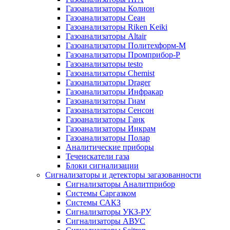
Газоанализаторы Колион
Газоанализаторы Сеан
Газоанализаторы Riken Keiki
Газоанализаторы Altair
Газоанализаторы Политехформ-М
Газоанализаторы Промприбор-Р
Газоанализаторы testo
Газоанализаторы Chemist
Газоанализаторы Drager
Газоанализаторы Инфракар
Газоанализаторы Гиам
Газоанализаторы Сенсон
Газоанализаторы Ганк
Газоанализаторы Инкрам
Газоанализаторы Полар
Аналитические приборы
Течеискатели газа
Блоки сигнализации
Сигнализаторы и детекторы загазованности
Сигнализаторы Аналитприбор
Системы Саргазком
Системы САКЗ
Сигнализаторы УКЗ-РУ
Сигнализаторы АВУС