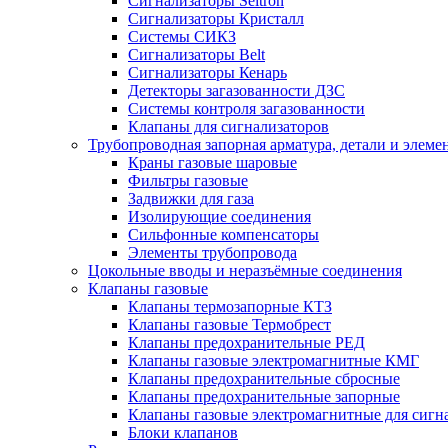
Сигнализаторы Seitron
Сигнализаторы Кристалл
Системы СИКЗ
Сигнализаторы Belt
Сигнализаторы Кенарь
Детекторы загазованности ДЗС
Системы контроля загазованности
Клапаны для сигнализаторов
Трубопроводная запорная арматура, детали и элем
Краны газовые шаровые
Фильтры газовые
Задвижки для газа
Изолирующие соединения
Сильфонные компенсаторы
Элементы трубопровода
Цокольные вводы и неразъёмные соединения
Клапаны газовые
Клапаны термозапорные КТЗ
Клапаны газовые Термобрест
Клапаны предохранительные РЕД
Клапаны газовые электромагнитные КМГ
Клапаны предохранительные сбросные
Клапаны предохранительные запорные
Клапаны газовые электромагнитные для сигн
Блоки клапанов