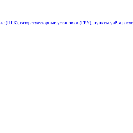
 (ПГБ), газорегуляторные установки (ГРУ), пункты учёта расхо