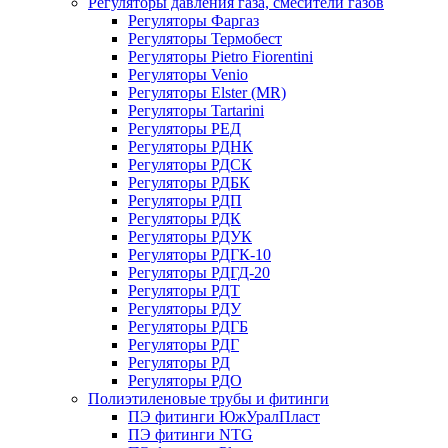
Регуляторы давления газа, смесители газов
Регуляторы Фаргаз
Регуляторы Термобест
Регуляторы Pietro Fiorentini
Регуляторы Venio
Регуляторы Elster (MR)
Регуляторы Tartarini
Регуляторы РЕД
Регуляторы РДНК
Регуляторы РДСК
Регуляторы РДБК
Регуляторы РДП
Регуляторы РДК
Регуляторы РДУК
Регуляторы РДГК-10
Регуляторы РДГД-20
Регуляторы РДТ
Регуляторы РДУ
Регуляторы РДГБ
Регуляторы РДГ
Регуляторы РД
Регуляторы РДО
Полиэтиленовые трубы и фитинги
ПЭ фитинги ЮжУралПласт
ПЭ фитинги NTG