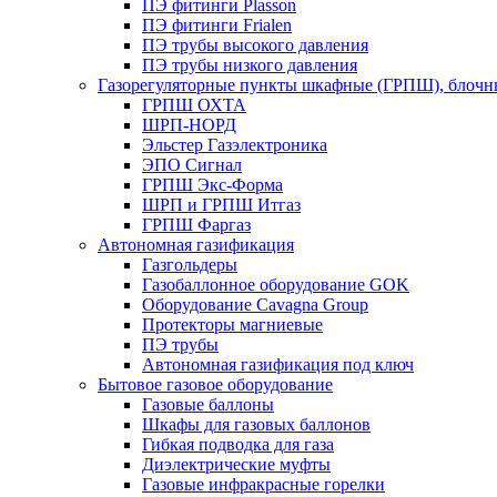
ПЭ фитинги Plasson
ПЭ фитинги Frialen
ПЭ трубы высокого давления
ПЭ трубы низкого давления
Газорегуляторные пункты шкафные (ГРПШ), блочные
ГРПШ ОХТА
ШРП-НОРД
Эльстер Газэлектроника
ЭПО Сигнал
ГРПШ Экс-Форма
ШРП и ГРПШ Итгаз
ГРПШ Фаргаз
Автономная газификация
Газгольдеры
Газобаллонное оборудование GOK
Оборудование Cavagna Group
Протекторы магниевые
ПЭ трубы
Автономная газификация под ключ
Бытовое газовое оборудование
Газовые баллоны
Шкафы для газовых баллонов
Гибкая подводка для газа
Диэлектрические муфты
Газовые инфракрасные горелки