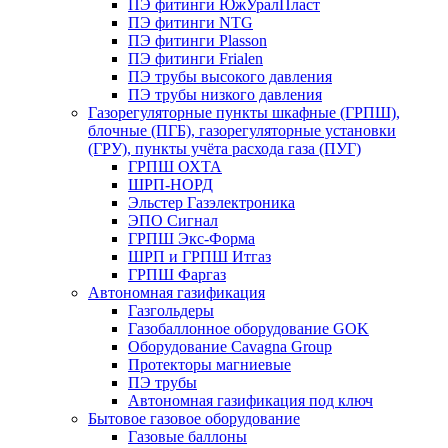
ПЭ фитинги ЮжУралПласт
ПЭ фитинги NTG
ПЭ фитинги Plasson
ПЭ фитинги Frialen
ПЭ трубы высокого давления
ПЭ трубы низкого давления
Газорегуляторные пункты шкафные (ГРПШ),
блочные (ПГБ), газорегуляторные установки
(ГРУ), пункты учёта расхода газа (ПУГ)
ГРПШ ОХТА
ШРП-НОРД
Эльстер Газэлектроника
ЭПО Сигнал
ГРПШ Экс-Форма
ШРП и ГРПШ Итгаз
ГРПШ Фаргаз
Автономная газификация
Газгольдеры
Газобаллонное оборудование GOK
Оборудование Cavagna Group
Протекторы магниевые
ПЭ трубы
Автономная газификация под ключ
Бытовое газовое оборудование
Газовые баллоны