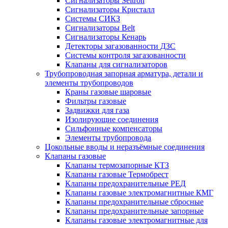
Сигнализаторы Seitron
Сигнализаторы Кристалл
Системы СИКЗ
Сигнализаторы Belt
Сигнализаторы Кенарь
Детекторы загазованности ДЗС
Системы контроля загазованности
Клапаны для сигнализаторов
Трубопроводная запорная арматура, детали и
элементы трубопроводов
Краны газовые шаровые
Фильтры газовые
Задвижки для газа
Изолирующие соединения
Сильфонные компенсаторы
Элементы трубопровода
Цокольные вводы и неразъёмные соединения
Клапаны газовые
Клапаны термозапорные КТЗ
Клапаны газовые Термобрест
Клапаны предохранительные РЕД
Клапаны газовые электромагнитные КМГ
Клапаны предохранительные сбросные
Клапаны предохранительные запорные
Клапаны газовые электромагнитные для