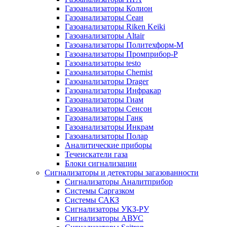
Газоанализаторы Колион
Газоанализаторы Сеан
Газоанализаторы Riken Keiki
Газоанализаторы Altair
Газоанализаторы Политехформ-М
Газоанализаторы Промприбор-Р
Газоанализаторы testo
Газоанализаторы Chemist
Газоанализаторы Drager
Газоанализаторы Инфракар
Газоанализаторы Гиам
Газоанализаторы Сенсон
Газоанализаторы Ганк
Газоанализаторы Инкрам
Газоанализаторы Полар
Аналитические приборы
Течеискатели газа
Блоки сигнализации
Сигнализаторы и детекторы загазованности
Сигнализаторы Аналитприбор
Системы Саргазком
Системы САКЗ
Сигнализаторы УКЗ-РУ
Сигнализаторы АВУС