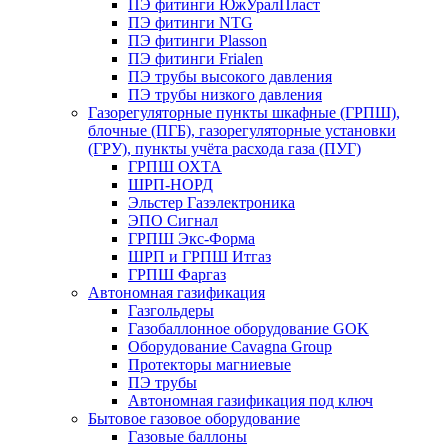
ПЭ фитинги ЮжУралПласт
ПЭ фитинги NTG
ПЭ фитинги Plasson
ПЭ фитинги Frialen
ПЭ трубы высокого давления
ПЭ трубы низкого давления
Газорегуляторные пункты шкафные (ГРПШ),
блочные (ПГБ), газорегуляторные установки
(ГРУ), пункты учёта расхода газа (ПУГ)
ГРПШ ОХТА
ШРП-НОРД
Эльстер Газэлектроника
ЭПО Сигнал
ГРПШ Экс-Форма
ШРП и ГРПШ Итгаз
ГРПШ Фаргаз
Автономная газификация
Газгольдеры
Газобаллонное оборудование GOK
Оборудование Cavagna Group
Протекторы магниевые
ПЭ трубы
Автономная газификация под ключ
Бытовое газовое оборудование
Газовые баллоны