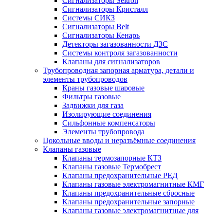
Сигнализаторы Seitron
Сигнализаторы Кристалл
Системы СИКЗ
Сигнализаторы Belt
Сигнализаторы Кенарь
Детекторы загазованности ДЗС
Системы контроля загазованности
Клапаны для сигнализаторов
Трубопроводная запорная арматура, детали и
элементы трубопроводов
Краны газовые шаровые
Фильтры газовые
Задвижки для газа
Изолирующие соединения
Сильфонные компенсаторы
Элементы трубопровода
Цокольные вводы и неразъёмные соединения
Клапаны газовые
Клапаны термозапорные КТЗ
Клапаны газовые Термобрест
Клапаны предохранительные РЕД
Клапаны газовые электромагнитные КМГ
Клапаны предохранительные сбросные
Клапаны предохранительные запорные
Клапаны газовые электромагнитные для