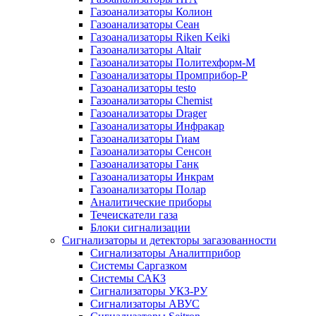
Газоанализаторы Колион
Газоанализаторы Сеан
Газоанализаторы Riken Keiki
Газоанализаторы Altair
Газоанализаторы Политехформ-М
Газоанализаторы Промприбор-Р
Газоанализаторы testo
Газоанализаторы Chemist
Газоанализаторы Drager
Газоанализаторы Инфракар
Газоанализаторы Гиам
Газоанализаторы Сенсон
Газоанализаторы Ганк
Газоанализаторы Инкрам
Газоанализаторы Полар
Аналитические приборы
Течеискатели газа
Блоки сигнализации
Сигнализаторы и детекторы загазованности
Сигнализаторы Аналитприбор
Системы Саргазком
Системы САКЗ
Сигнализаторы УКЗ-РУ
Сигнализаторы АВУС