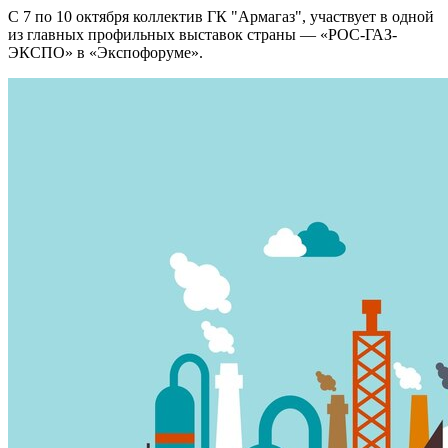
С 7 по 10 октября коллектив ГК "Армагаз", участвует в одной
из главных профильных выставок страны — «РОС-ГАЗ-
ЭКСПО» в «Экспофоруме».